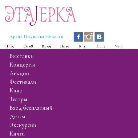
Эта
J
ерка
Архив
Подписка
Новости
Пт
07
Сб
08
Вс
09
Пн
10
Вт
11
Ср
12
Чт
13
выставки
концерты
лекции
фестивали
кино
театры
вход бесплатный
детям
экскурсии
книги