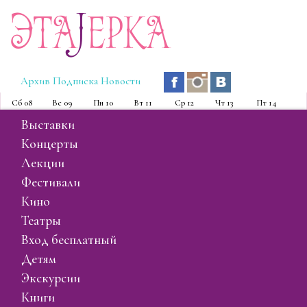
Эта
J
ерка
Архив
Подписка
Новости
Сб
08
Вс
09
Пн
10
Вт
11
Ср
12
Чт
13
Пт
14
выставки
концерты
лекции
фестивали
кино
театры
вход бесплатный
детям
экскурсии
книги