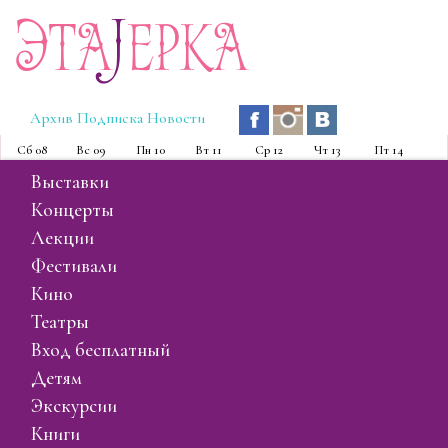
Эта
J
ерка
Архив
Подписка
Новости
Сб
08
Вс
09
Пн
10
Вт
11
Ср
12
Чт
13
Пт
14
выставки
концерты
лекции
фестивали
кино
театры
вход бесплатный
детям
экскурсии
книги