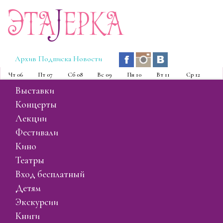
Эта
J
ерка
Архив
Подписка
Новости
Чт
06
Пт
07
Сб
08
Вс
09
Пн
10
Вт
11
Ср
12
выставки
концерты
лекции
фестивали
кино
театры
вход бесплатный
детям
экскурсии
книги