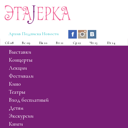
Эта
J
ерка
Архив
Подписка
Новости
Сб
08
Вс
09
Пн
10
Вт
11
Ср
12
Чт
13
Пт
14
выставки
концерты
лекции
фестивали
кино
театры
вход бесплатный
детям
экскурсии
книги