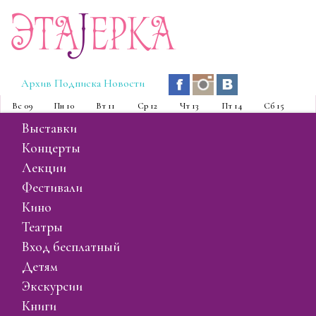
Эта
J
ерка
Архив
Подписка
Новости
Вс
09
Пн
10
Вт
11
Ср
12
Чт
13
Пт
14
Сб
15
выставки
концерты
лекции
фестивали
кино
театры
вход бесплатный
детям
экскурсии
книги