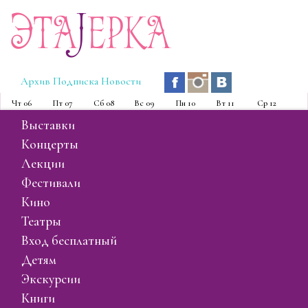
Эта
J
ерка
Архив
Подписка
Новости
Чт
06
Пт
07
Сб
08
Вс
09
Пн
10
Вт
11
Ср
12
выставки
концерты
лекции
фестивали
кино
театры
вход бесплатный
детям
экскурсии
книги