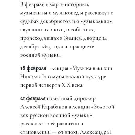
В феврале и марте историки,
музыканты и музыковеды расскажут о
судьбах декабристов и о музыкальном
звучании их эпохи, о событиях,
происходивших в Зимнем дворце 14
декабря 1825 года и о расцвете
военной музыки.
18 февраля
– лекция «Музыка в жизни
Николая I» о музыкальной культуре
первой четверти XIX века.
21 февраля
известный дирижёр
Алексей Карабанов в лекции «Золотой
век русской военной музыки»
расскажет о её развитии и
становлении — от эпохи Александра I