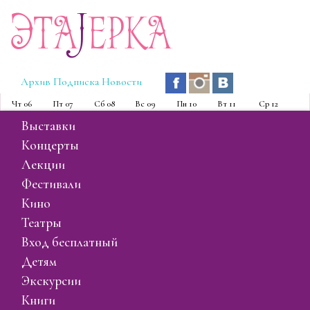
Эта
J
ерка
Архив
Подписка
Новости
Чт
06
Пт
07
Сб
08
Вс
09
Пн
10
Вт
11
Ср
12
выставки
концерты
лекции
фестивали
кино
театры
вход бесплатный
детям
экскурсии
книги