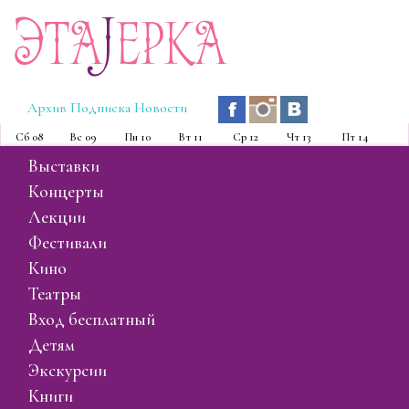
Эта
J
ерка
Архив
Подписка
Новости
Сб
08
Вс
09
Пн
10
Вт
11
Ср
12
Чт
13
Пт
14
выставки
концерты
лекции
фестивали
кино
театры
вход бесплатный
детям
экскурсии
книги