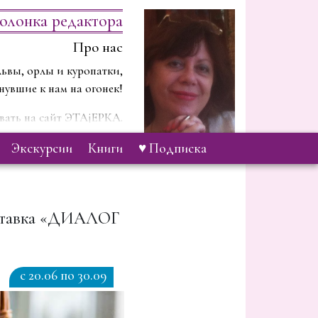
олонка редактора
Про нас
ьвы, орлы и куропатки,
нувшие к нам на огонек!
ать на сайт ЭТАjЕРКА.
 будем рассказывать о …
экскурсии
книги
♥ Подписка
тавка «ДИАЛОГ
c 20.06 по 30.09