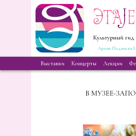
Эта
J
Культурный гид 
Архив
Подписка
Н
выставки
концерты
лекции
ф
В МУЗЕЕ-ЗАПО