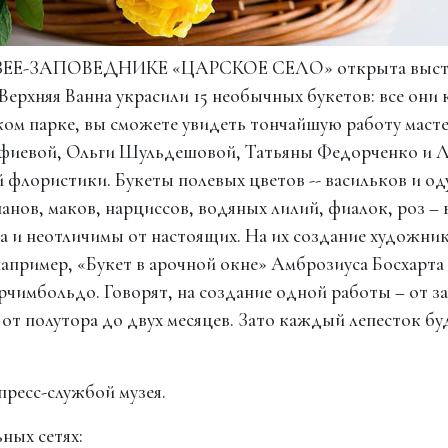
МУЗЕЕ-ЗАПОВЕДНИКЕ «ЦАРСКОЕ СЕЛО» открыта выс
рхняя Ванна украсили 15 необычных букетов: все они 
ком парке, вы сможете увидеть тончайшую работу маст
афиевой, Ольги Шульдешовой, Татьяны Федорченко и 
 флористики. Букеты полевых цветов -- васильков и од
анов, маков, нарциссов, водяных лилий, фиалок, роз –
а и неотличимы от настоящих. На их создание художни
апример, «Букет в арочной окне» Амброзиуса Босхарта
чимбольдо. Говорят, на создание одной работы – от з
от полутора до двух месяцев. Зато каждый лепесток бу
ресс-службой музея.
ных сетях: