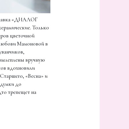
тавка «ДИАЛОГ
керамические. Только
еров цветочной
Любови Мамоновой в
уванчиков,
 вылеплены вручную
ков вдохновили
 Старшего, «Весна» и
адумки до
дто трепещет на