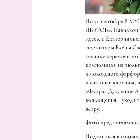
По 30 сентября В 
ЦВЕТОВ». Павильон Ве
здесь, в Екатерининс
скульптуры Елены С
технике керамической
композиции из тюльп
из холодного фарфор
известные картины, н
«Флора» Джузеппе Ар
воплощения – уходит 
ветру…
Фото предоставлено п
Поделиться в социаль