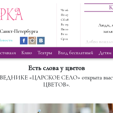
ерка
К
Чт
06
Пт
07
Сб
08
Вс
09
Люди, л
Пн
10
Санкт-Петербурга
загля
Вт
11
Ср
12
овости
Добро пожалов
Здесь мы
естивали
кино
театры
вход бесплатный
детям
Есть слова у цветов
ВЕДНИКЕ «ЦАРСКОЕ СЕЛО» открыта выс
ЦВЕТОВ».