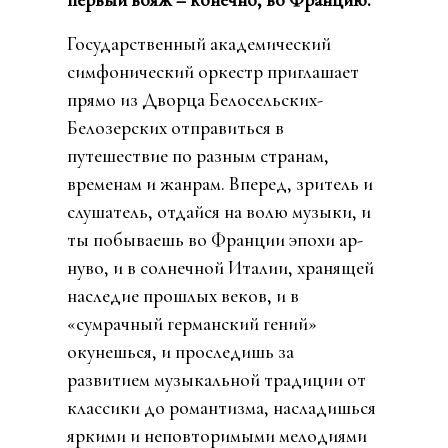
первый вояж – конечно, во Францию.
Государственный академический
симфонический оркестр приглашает
прямо из Дворца Белосельских-
Белозерских отправиться в
путешествие по разным странам,
временам и жанрам. Вперед, зритель и
слушатель, отдайся на волю музыки, и
ты побываешь во Франции эпохи ар-
нуво, и в солнечной Италии, хранящей
наследие прошлых веков, и в
«сумрачный германский гений»
окунешься, и проследишь за
развитием музыкальной традиции от
классики до романтизма, насладишься
яркими и неповторимыми мелодиями