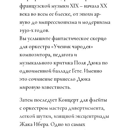
французской музыки XIX – начала XX
века во всем ее блеске, от эпохи ар-
нуво до импрессионизма и модернизма
1930-х годов.
Вы услышите фантастическое скерцо
для оркестра
«Ученик чародея»
композитора, педагога и
музыкального критика Поля Дюка по
одноименной балладе Гете. Именно
это сочинение принесло Дюка
мировую известность.
Затем последует Концерт для флейты
с оркестром
мастера дивертисмента,
легкой шутки, изящной эксцентриады
Жака Ибера. Одно из самых