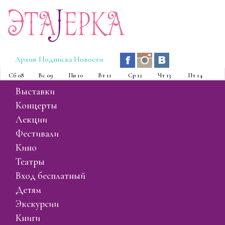
Эта
J
ерка
Архив
Подписка
Новости
Сб
08
Вс
09
Пн
10
Вт
11
Ср
12
Чт
13
Пт
14
выставки
концерты
лекции
фестивали
кино
театры
вход бесплатный
детям
экскурсии
книги