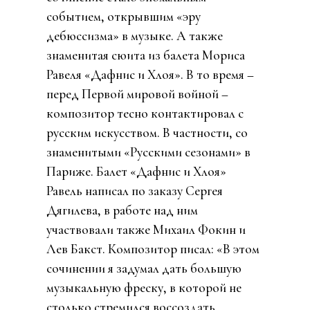
событием, открывшим «эру
дебюссизма» в музыке. А также
знаменитая сюита из балета
Мориса
Равеля «Дафнис и Хлоя». В то время –
перед Первой мировой войной –
композитор тесно контактировал с
русским искусством. В частности, со
знаменитыми «Русскими сезонами» в
Париже. Балет «Дафнис и Хлоя»
Равель написал по заказу Сергея
Дягилева, в работе над ним
участвовали также Михаил Фокин и
Лев Бакст. Композитор писал: «В этом
сочинении я задумал дать большую
музыкальную фреску, в которой не
столько стремился воссоздать