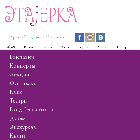
Эта
J
ерка
Архив
Подписка
Новости
Сб
08
Вс
09
Пн
10
Вт
11
Ср
12
Чт
13
Пт
14
выставки
концерты
лекции
фестивали
кино
театры
вход бесплатный
детям
экскурсии
книги