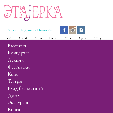
Эта
J
ерка
Архив
Подписка
Новости
Пт
07
Сб
08
Вс
09
Пн
10
Вт
11
Ср
12
Чт
13
выставки
концерты
лекции
фестивали
кино
театры
вход бесплатный
детям
экскурсии
книги