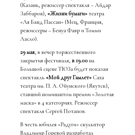
(Казань, режиссер спектакля – Айдар
Заббаров),
«Жизни бумаги»
театра
«Ля Банд Пассан» (Мец, Франция,
режиссеры – Бенуа Фавр и Томми
Ласло).
29 мая
, в вечер торжественного
закрытия фестиваля,
в 19.00
на
Большой сцене ТЮЗа будет показан
спектакль
«Мой друг Гамлет»
Саха
театра им. П. А. Ойунского (Якутск),
ставший номинантом премии «Золотая
маска» в 4 категориях. Режиссер
спектакля Сергей Потапов.
В честь юбилея «Радуги» скульптор
Владимир Горевой разработал