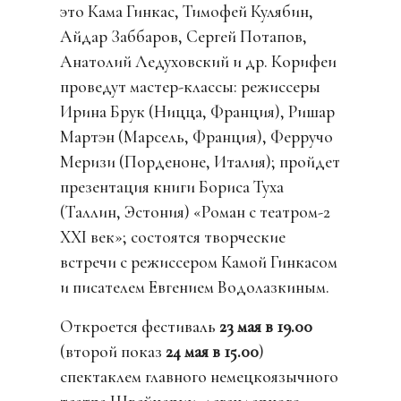
это Кама Гинкас, Тимофей Кулябин,
Айдар Заббаров, Сергей Потапов,
Анатолий Ледуховский и др. Корифеи
проведут мастер-классы: режиссеры
Ирина Брук (Ницца, Франция), Ришар
Мартэн (Марсель, Франция), Ферручо
Меризи (Порденоне, Италия); пройдет
презентация книги Бориса Туха
(Таллин, Эстония) «Роман с театром-2
XXI век»; состоятся творческие
встречи с режиссером Камой Гинкасом
и писателем Евгением Водолазкиным.
Откроется фестиваль
23 мая в 19.00
(второй показ
24 мая в 15.00
)
спектаклем главного немецкоязычного