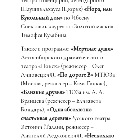
театра Швейцарии, легендарного
Шаушпильхауса (Цюрих)
«Нора, или
Кукольный дом»
по Ибсену.
Спектакль лауреата «Золотой маски»
Тимофея Кулябина.
Также в программе:
«Мертвые души»
Лесосибирского драматического
театра «Поиск» (режиссер – Олег
Липовецкий),
«По дороге В»
МТЮЗа
(Москва, режиссер – Кама Гинкас),
«Близкие друзья»
ТЮЗа им. А. А.
Брянцева (режиссер – Елизавета
Бондарь),
«Одна абсолютно
счастливая деревня»
Русского театра
Эстонии (Таллин, режиссер –
Анатолий Ледуховский),
«Несколько