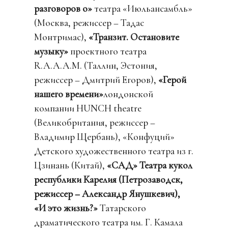
разговоров о»
театра «Июльансамбль»
(Москва, режиссер – Тадас
Монтримас),
«Транзит. Остановите
музыку»
проектного театра
R.A.A.A.M. (Таллин, Эстония,
режиссер – Дмитрий Егоров),
«Герой
нашего времени»
лондонской
компании HUNCH theatre
(Великобритания, режиссер –
Владимир Щербань), «Конфуций»
Детского художественного театра из г.
Цзинань (Китай),
«САД» Театра кукол
республики Карелия (Петрозаводск,
режиссер – Александр Янушкевич),
«И это жизнь?»
Татарского
драматического театра им. Г. Камала