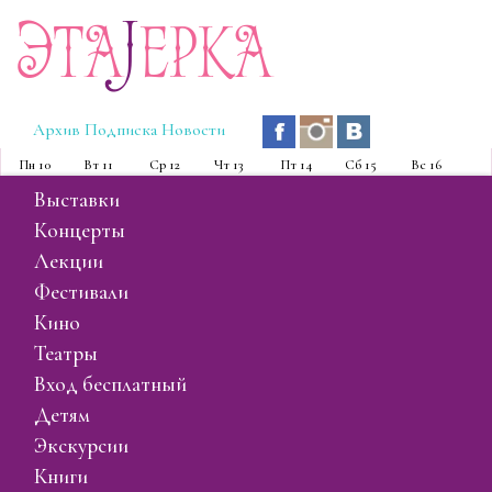
Эта
J
ерка
Архив
Подписка
Новости
Пн
10
Вт
11
Ср
12
Чт
13
Пт
14
Сб
15
Вс
16
выставки
концерты
лекции
фестивали
кино
театры
вход бесплатный
детям
экскурсии
книги