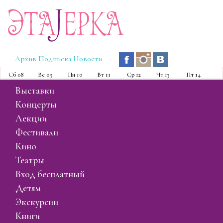
Эта
J
ерка
Архив
Подписка
Новости
Сб
08
Вс
09
Пн
10
Вт
11
Ср
12
Чт
13
Пт
14
выставки
концерты
лекции
фестивали
кино
театры
вход бесплатный
детям
экскурсии
книги