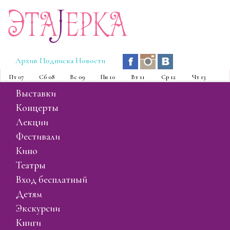
Эта
J
ерка
Архив
Подписка
Новости
Пт
07
Сб
08
Вс
09
Пн
10
Вт
11
Ср
12
Чт
13
выставки
концерты
лекции
фестивали
кино
театры
вход бесплатный
детям
экскурсии
книги