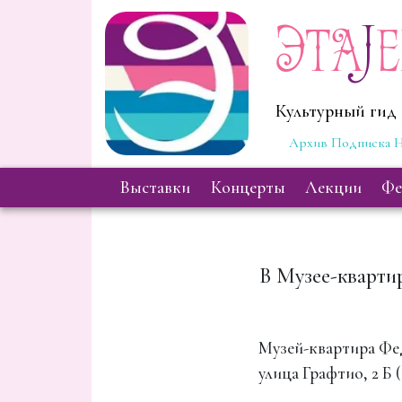
Эта
J
Культурный гид 
Архив
Подписка
Н
выставки
концерты
лекции
ф
В Музее-кварти
Музей-квартира Ф
улица Графтио, 2 Б (