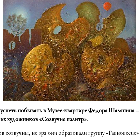
 успеть побывать в Музее-квартире Федора Шаляпина –
ких художников «Созвучие палитр».
в созвучны, не зря они образовали группу «Равновесие»