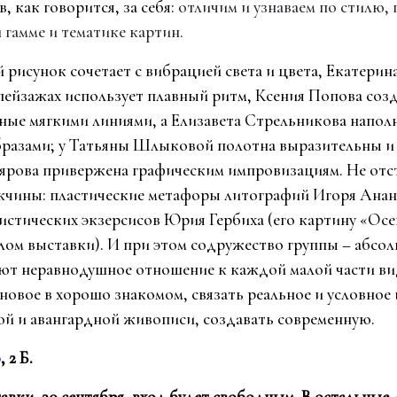
, как говорится, за себя:
отличим и узнаваем по стилю,
 гамме и тематике картин.
 рисунок сочетает с вибрацией света и цвета, Екатерин
пейзажах использует плавный ритм, Ксения Попова соз
ные мягкими линиями, а Елизавета Стрельникова напо
бразами; у Татьяны Шлыковой полотна выразительны и п
олярова привержена графическим импровизациям. Не отс
жчины: пластические метафоры литографий Игоря Анан
истических экзерсисов Юрия Гербиха (его картину «Ос
ом выставки). И при этом содружество группы – абсол
ют неравнодушное отношение к каждой малой части ви
новое в хорошо знакомом, связать реальное и условное 
ой и авангардной живописи, создавать современную.
о
, 2 Б.