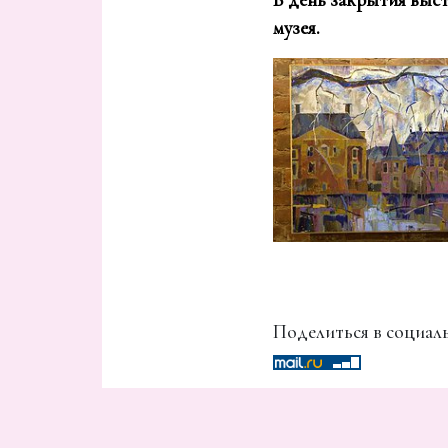
В день закрытия выст
музея.
Поделиться в социаль