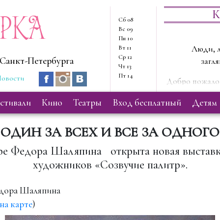
ерка
К
Сб
08
Вс
09
Пн
10
Вт
11
Люди, л
Ср
12
Санкт-Петербурга
загля
Чт
13
Пт
14
овости
Добро пожалов
Здесь мы
естивали
кино
театры
вход бесплатный
детям
ОДИН ЗА ВСЕХ И ВСЕ ЗА ОДНОГО
ре Федора Шаляпина открыта новая выставк
художников «Созвучие палитр».
едора Шаляпина
на карте
)