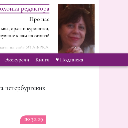
олонка редактора
Про нас
ьвы, орлы и куропатки,
нувшие к нам на огонек!
ать на сайт ЭТАjЕРКА.
 будем рассказывать о …
экскурсии
книги
♥ Подписка
а петербургских
по 30.09