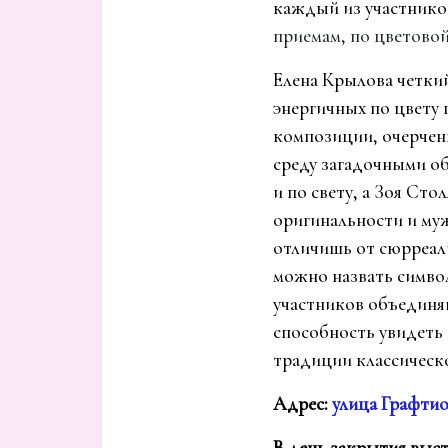
каждый из участников
приемам, по цветовой
Елена Крылова четкий
энергичных по цвету 
композиции, очерчен
среду загадочными о
и по свету, а Зоя Ст
оригинальности и му
отличишь от сюрреал
можно назвать символ
участников объединя
способность увидеть 
традиции классическ
Адрес:
улица
Графти