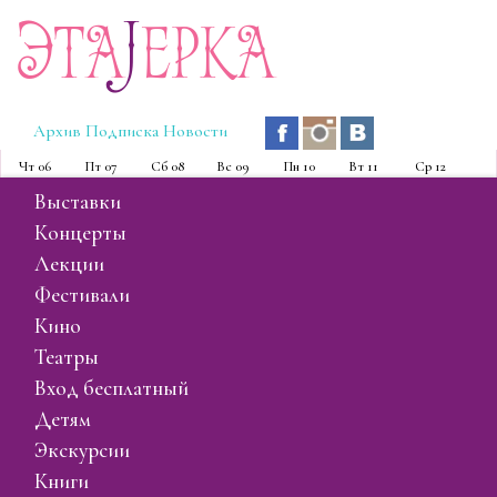
Эта
J
ерка
Архив
Подписка
Новости
Чт
06
Пт
07
Сб
08
Вс
09
Пн
10
Вт
11
Ср
12
выставки
концерты
лекции
фестивали
кино
театры
вход бесплатный
детям
экскурсии
книги