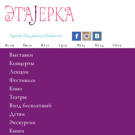
Эта
J
ерка
Архив
Подписка
Новости
Вс
09
Пн
10
Вт
11
Ср
12
Чт
13
Пт
14
Сб
15
выставки
концерты
лекции
фестивали
кино
театры
вход бесплатный
детям
экскурсии
книги