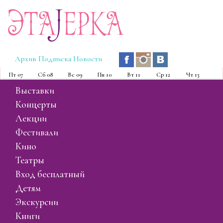
Эта
J
ерка
Архив
Подписка
Новости
Пт
07
Сб
08
Вс
09
Пн
10
Вт
11
Ср
12
Чт
13
выставки
концерты
лекции
фестивали
кино
театры
вход бесплатный
детям
экскурсии
книги