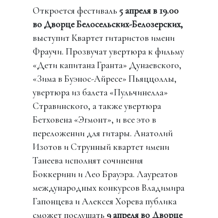
Откроется фестиваль
5 апреля в 19.00
во Дворце Белосельских-Белозерских,
выступит Квартет гитаристов имени
Фраучи. Прозвучат увертюра к фильму
«Дети капитана Гранта» Дунаевского,
«Зима в Буэнос-Айресе» Пьяццоллы,
увертюра из балета «Пульчинелла»
Стравинского, а также увертюра
Бетховена «Эгмонт», и все это в
переложении для гитары. Анатолий
Изотов и Струнный квартет имени
Танеева исполнят сочинения
Боккерини и Лео Брауэра. Лауреатов
международных конкурсов Владимира
Гапонцева и Алексея Хорева публика
сможет послушать
9 апреля во Дворце