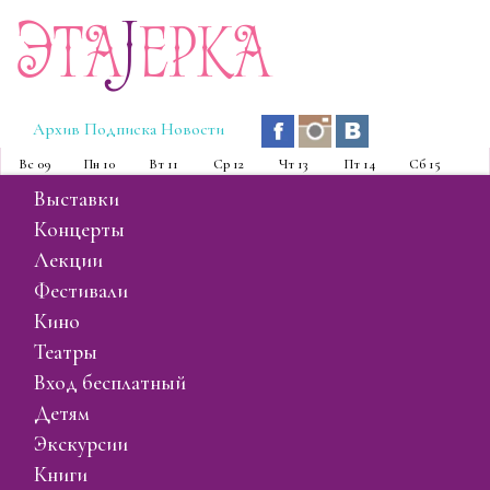
Эта
J
ерка
Архив
Подписка
Новости
Вс
09
Пн
10
Вт
11
Ср
12
Чт
13
Пт
14
Сб
15
выставки
концерты
лекции
фестивали
кино
театры
вход бесплатный
детям
экскурсии
книги