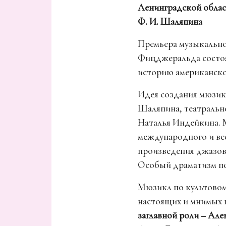
Ленинградской облас
Ф. И. Шаляпина
Премьера музыкально
Фицджеральда состоял
историю американской
Идея создания мюзик
Шаляпина, театраль
Наталья Индейкина. 
международного и вс
произведения джазов
Особый драматизм по
Мюзикл по культовом
настоящих и мнимых ц
заглавной роли – Але