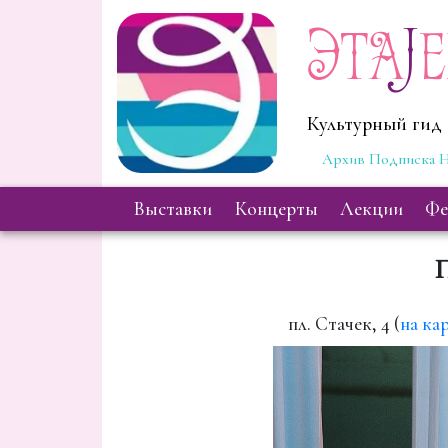
Эта
J
Культурный гид 
Архив
Подписка
Н
выставки
концерты
лекции
ф
пл. Стачек, 4 (
на ка