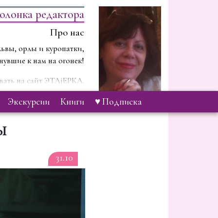
олонка редактора
Про нас
ьвы, орлы и куропатки,
нувшие к нам на огонек!
ать на сайт ЭТАjЕРКА.
 будем рассказывать о …
экскурсии
книги
♥ Подписка
Ы
31.10