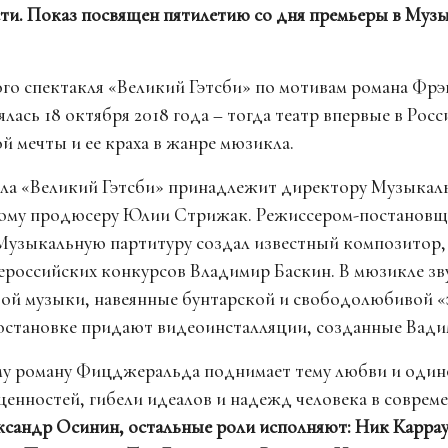
ти. Показ посвящен пятилетию со дня премьеры в Музы
го спектакля «Великий Гэтсби» по мотивам романа Фрэ
ась 18 октября 2018 года – тогда театр впервые в Рос
 мечты и ее краха в жанре мюзикла.
ла «Великий Гэтсби» принадлежит директору Музыкаль
ному продюсеру Юлии Стрижак. Режиссером-постановщ
Музыкальную партитуру создал известный композитор, 
ероссийских конкурсов Владимир Баскин. В мюзикле зв
ой музыки, навеянные бунтарской и свободолюбивой «
становке придают видеоинсталляции, созданные Вади
у роману Фицджеральда поднимает тему любви и одино
енностей, гибели идеалов и надежд человека в соврем
ксандр Осинин, остальные роли исполняют: Ник Каррау