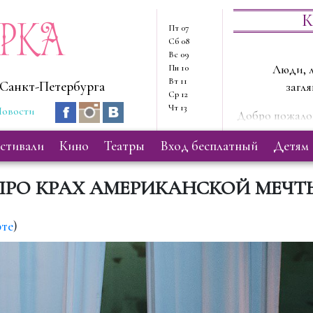
ерка
К
Пт
07
Сб
08
Вс
09
Пн
10
Люди, л
Вт
11
Санкт-Петербурга
загля
Ср
12
Чт
13
овости
Добро пожалов
Здесь мы
естивали
кино
театры
вход бесплатный
детям
ПРО КРАХ АМЕРИКАНСКОЙ МЕЧТ
рте
)