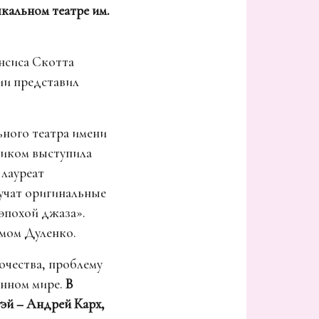
кальном театре им.
нсиса Скотта
сии представил
ного театра имени
иком выступила
лауреат
учат оригинальные
эпохой джаза».
мом Дуленко.
чества, проблему
енном мире.
В
эй – Андрей Карх,