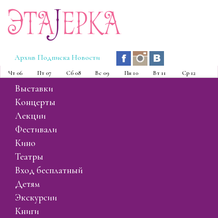
Эта
J
ерка
Архив
Подписка
Новости
Чт
06
Пт
07
Сб
08
Вс
09
Пн
10
Вт
11
Ср
12
выставки
концерты
лекции
фестивали
кино
театры
вход бесплатный
детям
экскурсии
книги