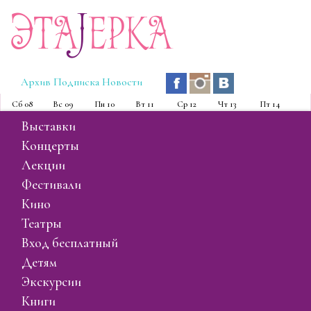
Эта
J
ерка
Архив
Подписка
Новости
Сб
08
Вс
09
Пн
10
Вт
11
Ср
12
Чт
13
Пт
14
выставки
концерты
лекции
фестивали
кино
театры
вход бесплатный
детям
экскурсии
книги