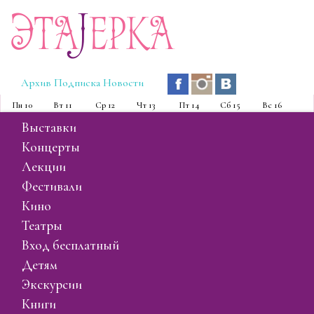
Эта
J
ерка
Архив
Подписка
Новости
Пн
10
Вт
11
Ср
12
Чт
13
Пт
14
Сб
15
Вс
16
выставки
концерты
лекции
фестивали
кино
театры
вход бесплатный
детям
экскурсии
книги