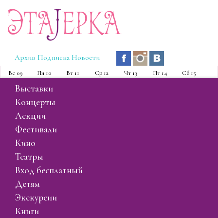
Эта
J
ерка
Архив
Подписка
Новости
Вс
09
Пн
10
Вт
11
Ср
12
Чт
13
Пт
14
Сб
15
выставки
концерты
лекции
фестивали
кино
театры
вход бесплатный
детям
экскурсии
книги