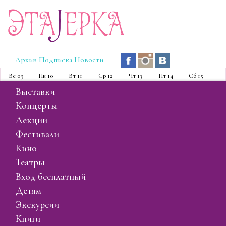
Эта
J
ерка
Архив
Подписка
Новости
Вс
09
Пн
10
Вт
11
Ср
12
Чт
13
Пт
14
Сб
15
выставки
концерты
лекции
фестивали
кино
театры
вход бесплатный
детям
экскурсии
книги