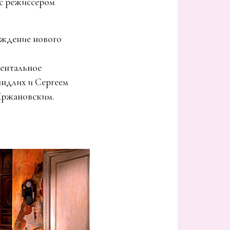
 с режиссером
ождение нового
ментальное
йндлих и Сергеем
Хржановским.