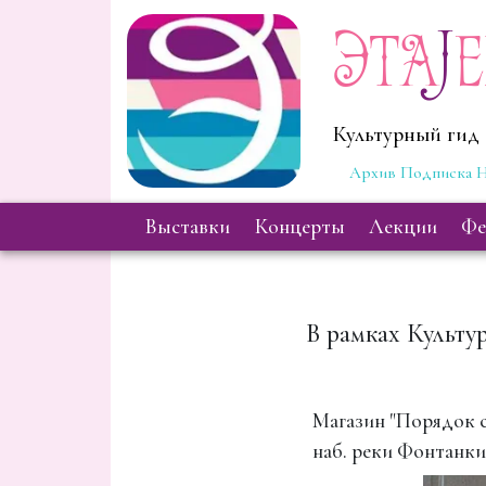
Эта
J
Культурный гид 
Архив
Подписка
Н
выставки
концерты
лекции
ф
В рамках Культу
Магазин "Порядок 
наб. реки Фонтанки,