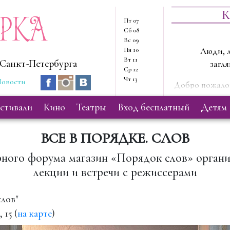
ерка
К
Пт
07
Сб
08
Вс
09
Пн
10
Люди, л
Вт
11
Санкт-Петербурга
загля
Ср
12
Чт
13
овости
Добро пожалов
Здесь мы
естивали
кино
театры
вход бесплатный
детям
ВСЕ В ПОРЯДКЕ. СЛОВ
рного форума магазин «Порядок слов» органи
лекции и встречи с режиссерами
слов"
 15 (
на карте
)