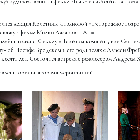
кажут художественный фильм «Бык» и состоится встреча
остоится лекция Кристины Стояновой «Осторожное возр
Покажут фильм Милко Лазарова «Ага».
юбилейный сеанс. Фильму «Полторы комнаты, или Сенти
ну» об Иосифе Бродском и его родителях с Алисой Фре
десять лет. Состоится встреча с режиссером Андреем 
влены организаторами мероприятий.