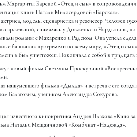
фильм Маргариты Барской «Отец и сын» в сопровождении
зентация книги Натали Милосердовой «Барская».
актриса, модель, сценаристка и режиссер. Человек 1920
омиссаржевской, снималась у Довженко и Чардынина, п
ывали романы с Макаренко и Радеком. Она успела сдела
аные башмаки» прогремели по всему миру, «Отец и сын
емени и был уничтожен. Покончила c собой в тридцать 
окажут новый фильм Светланы Проскуриной «Воскресень
ями.
показ нашумевшего фильма «Дылда» и встреча с его созд
ом Балаговым, учеником Александра Сокурова.
лекция известного кинокритика Андрея Плахова «Кино за
льма Натальи Мещаниновой «Комбинат «Надежда».