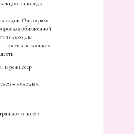
 лекции киноведа
-х годов. Она играла
озировала обнаженной
ть только два
» — оказался слишком
шесть.
е» и режиссер
ателем – молодым
 гранью» и показ