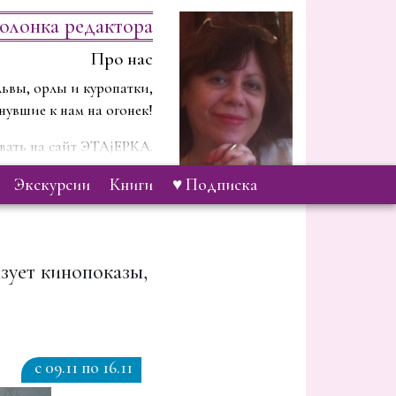
олонка редактора
Про нас
ьвы, орлы и куропатки,
нувшие к нам на огонек!
ать на сайт ЭТАjЕРКА.
 будем рассказывать о …
экскурсии
книги
♥ Подписка
зует кинопоказы,
c 09.11 по 16.11