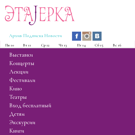
Эта
J
ерка
Архив
Подписка
Новости
Пн
10
Вт
11
Ср
12
Чт
13
Пт
14
Сб
15
Вс
16
выставки
концерты
лекции
фестивали
кино
театры
вход бесплатный
детям
экскурсии
книги