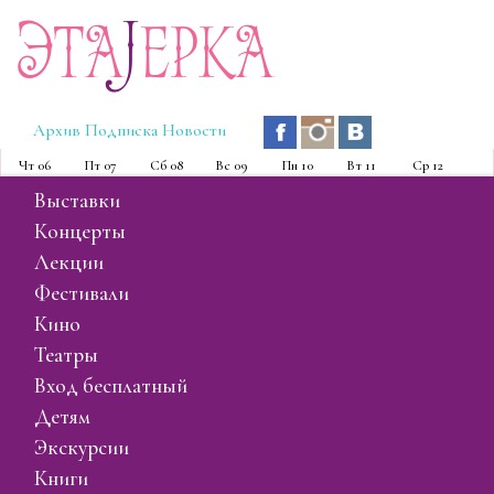
Эта
J
ерка
Архив
Подписка
Новости
Чт
06
Пт
07
Сб
08
Вс
09
Пн
10
Вт
11
Ср
12
выставки
концерты
лекции
фестивали
кино
театры
вход бесплатный
детям
экскурсии
книги