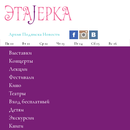
Эта
J
ерка
Архив
Подписка
Новости
Пн
10
Вт
11
Ср
12
Чт
13
Пт
14
Сб
15
Вс
16
выставки
концерты
лекции
фестивали
кино
театры
вход бесплатный
детям
экскурсии
книги