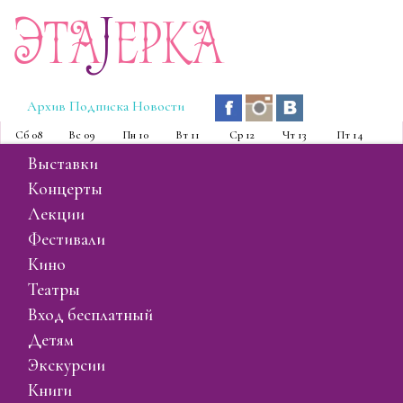
Эта
J
ерка
Архив
Подписка
Новости
Сб
08
Вс
09
Пн
10
Вт
11
Ср
12
Чт
13
Пт
14
выставки
концерты
лекции
фестивали
кино
театры
вход бесплатный
детям
экскурсии
книги