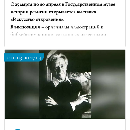
С 25 марта по 20 апреля в Государственном музее
истории религии открывается выставка
«Искусство откровения».
В экспозиции –
оригиналы иллюстраций к
библейским книгам, созданных известными
современными художниками. Выставка
развернётся в трех выставочных залах на трех
c 10.03 по 27.04
этажах.
29 мастеров представят современное визуальное
прочтение Библии в самых разных
художественных техниках. Это литография, …