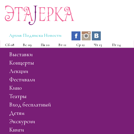
Эта
J
ерка
Архив
Подписка
Новости
Сб
08
Вс
09
Пн
10
Вт
11
Ср
12
Чт
13
Пт
14
выставки
концерты
лекции
фестивали
кино
театры
вход бесплатный
детям
экскурсии
книги