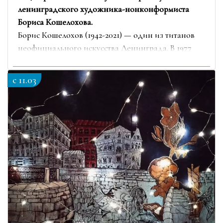
ленинградского художника-нонконформиста
Бориса Кошелохова.
Борис Кошелохов (1942-2021) — один из титанов
неофициального искусства Ленинграда. В 1977
году он создал группу «Летопись», объединив
вокруг себя Тимура Новикова, Олега
c 11.03
Котельникова и Елену Фигурину. Внесённый
Борисом Кошелоховым постулат «пишем душу на
чём угодно и …